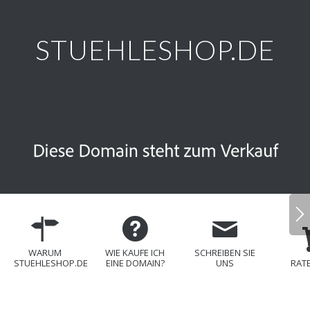
STUEHLESHOP.DE
WARUM
WIE KAUFE ICH
SCHREIBEN SIE
STUEHLESHOP.DE
EINE DOMAIN?
UNS
RAT