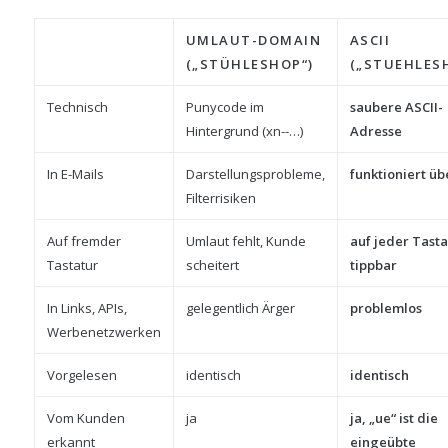
UMLAUT-DOMAIN
ASCII
(„STÜHLESHOP“)
(„STUEHLES
Technisch
Punycode im
saubere ASCII-
Hintergrund (xn--…)
Adresse
In E-Mails
Darstellungsprobleme,
funktioniert üb
Filterrisiken
Auf fremder
Umlaut fehlt, Kunde
auf jeder Tasta
Tastatur
scheitert
tippbar
In Links, APIs,
gelegentlich Ärger
problemlos
Werbenetzwerken
Vorgelesen
identisch
identisch
Vom Kunden
ja
ja, „ue“ ist die
erkannt
eingeübte