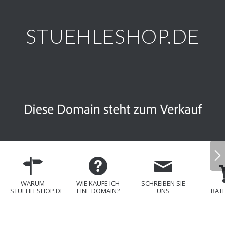
STUEHLESHOP.DE
WARUM
WIE KAUFE ICH
SCHREIBEN SIE
STUEHLESHOP.DE
EINE DOMAIN?
UNS
RAT